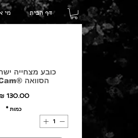
דף הבית
מי א
כובע מצחייה ישרה
הסוואה ®MultiCam
כמות
*