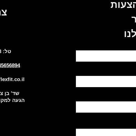
הצעות
צר
נו
:טל
8
45656894
exfit.co.il
שד' בן צבי 84, תל
הגעה למקום