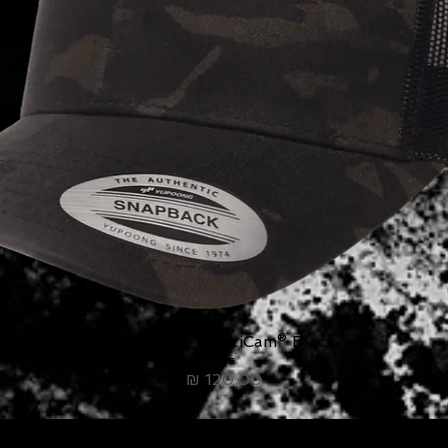
MultiCam® Black - כובע רשת
מחיר