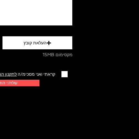
העלאת קובץ
15MB מקסימום
קראתי ואני מסכימ/ה
לתקנון הא
שלח/י הו