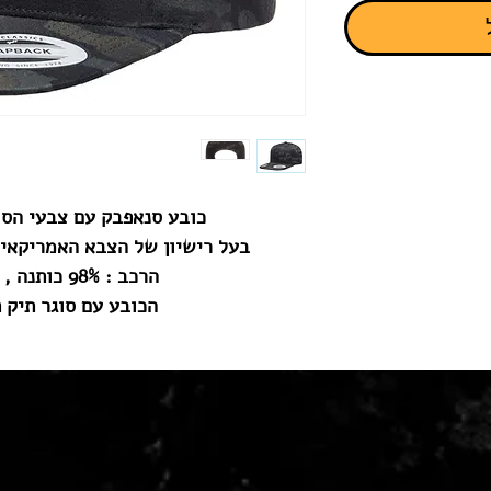
כובע סנאפבק עם צבעי הסוואה ®m
בעל רישיון של הצבא האמריקאי
הרכב : 98% כותנה , 2% ספנדקס.
הכובע עם סוגר תיק 