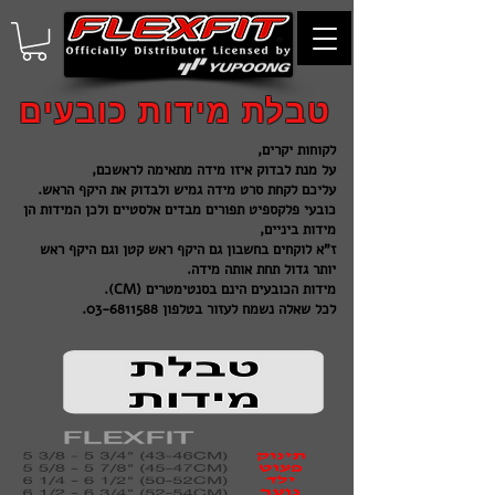
טבלת מידות כובעים
לקוחות יקרים,
על מנת לבדוק איזו מידה מתאימה לראשכם,
עליכם לקחת סרט מידה גמיש ולבדוק את היקף הראש.
כובעי פלקספיט תפורים מבדים אלסטיים ולכן המידות הן
מידות ביניים,
ז"א לוקחים בחשבון גם היקף ראש קטן וגם היקף ראש
יותר גדול תחת אותה מידה.
מידות הכובעים הינם בסנטימטרים (CMׁׂ).
לכל שאלה נשמח לעזור בטלפון
03-6811588
.