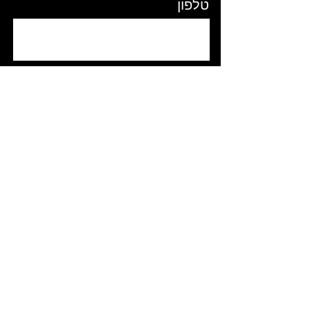
טלפון
תוכן ההודעה
העלאת קובץ
15MB מקסימום
קראתי ואני מסכימ/ה
לתקנון האתר
ולמדיניות הפרטיות
שלח/י הודעה