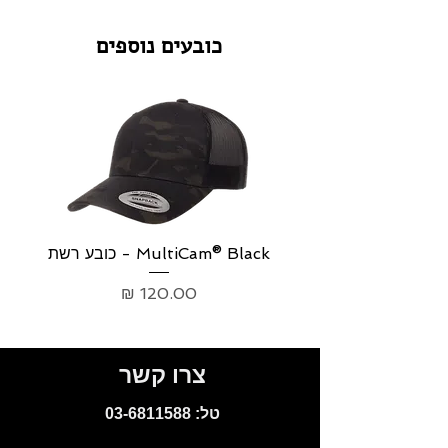
כובעים נוספים
MultiCam® Black - כובע רשת
p
מחיר
צרו קשר
:טל
03-6811588