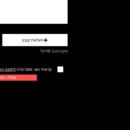
העלאת קובץ
15MB מקסימום
קראתי ואני מסכימ/ה
לתקנון הא
שלח/י הו