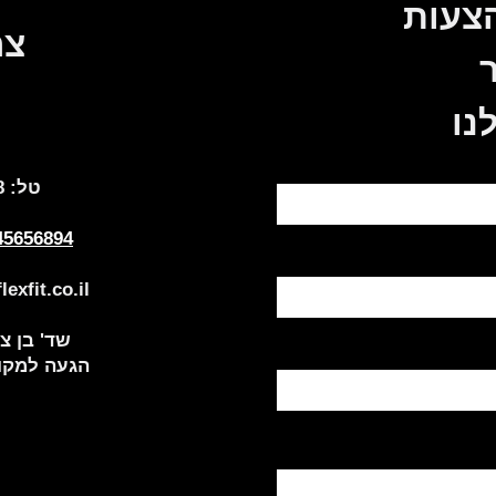
הצעות
צר
נו
:טל
8
45656894
exfit.co.il
שד' בן צבי 84, תל
הגעה למקום