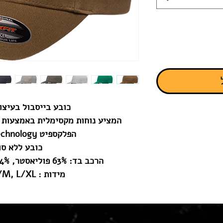
כובע בייסבול בעיצו
המציע נוחות מקסימלית באמצעות 
הפלקספיט Flexfit® Technology
כובע ללא סו
הרכב בד: 63% פוליאסטר, 34% כותנה, 3% ספנדקס
מידות : XS/S, S/M, L/XL