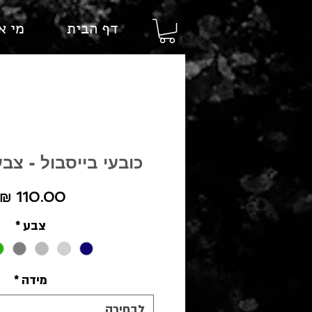
דף הבית
מי א
כובעי בייסבול - צב
צבע
*
מידה
*
לבחירה