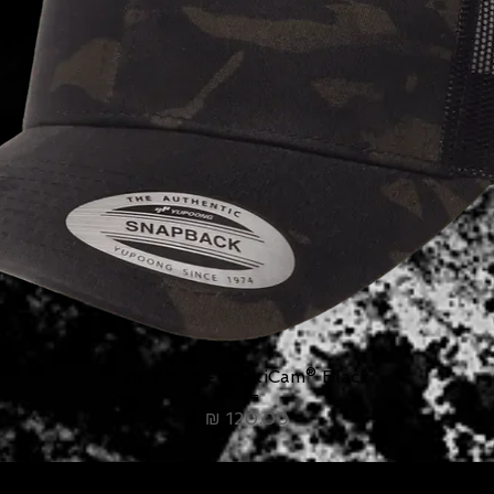
MultiCam® Black - כובע רשת
מחיר